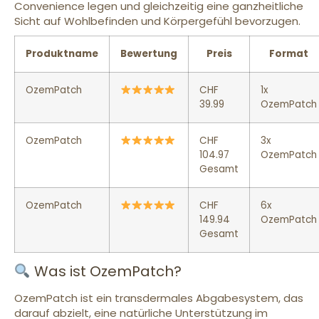
Convenience legen und gleichzeitig eine ganzheitliche
Sicht auf Wohlbefinden und Körpergefühl bevorzugen.
Produktname
Bewertung
Preis
Format
OzemPatch
CHF
1x
39.99
OzemPatch
OzemPatch
CHF
3x
104.97
OzemPatch
Gesamt
OzemPatch
CHF
6x
149.94
OzemPatch
Gesamt
Was ist OzemPatch?
OzemPatch ist ein transdermales Abgabesystem, das
darauf abzielt, eine natürliche Unterstützung im