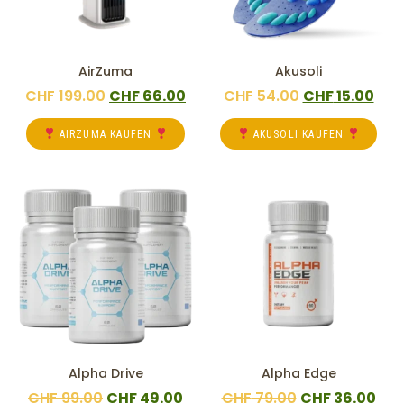
AirZuma
Akusoli
CHF
199.00
CHF
66.00
CHF
54.00
CHF
15.00
AIRZUMA KAUFEN
AKUSOLI KAUFEN
Alpha Drive
Alpha Edge
CHF
99.00
CHF
49.00
CHF
79.00
CHF
36.00