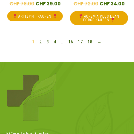
CHF
78.00
CHF
39.00
CHF
72.00
CHF
34.00
ARTIZYNT KAUFEN
AUREVIA PLUS LEAN
FORCE KAUFEN
1
2
3
4
…
16
17
18
→