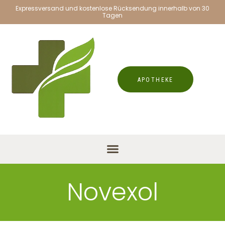
Expressversand und kostenlose Rücksendung innerhalb von 30
Tagen
APOTHEKE
Novexol