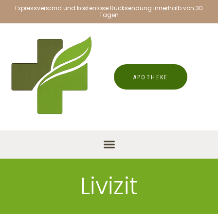
Expressversand und kostenlose Rücksendung innerhalb von 30
Tagen
APOTHEKE
Livizit