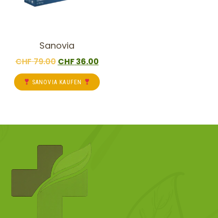
Sanovia
CHF
79.00
CHF
36.00
SANOVIA KAUFEN