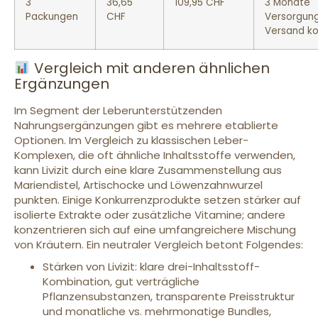
3
36,65
109,95 CHF
3 Monate
Packungen
CHF
Versorgung
Versand ko
Vergleich mit anderen ähnlichen
Ergänzungen
Im Segment der Leberunterstützenden
Nahrungsergänzungen gibt es mehrere etablierte
Optionen. Im Vergleich zu klassischen Leber-
Komplexen, die oft ähnliche Inhaltsstoffe verwenden,
kann Livizit durch eine klare Zusammenstellung aus
Mariendistel, Artischocke und Löwenzahnwurzel
punkten. Einige Konkurrenzprodukte setzen stärker auf
isolierte Extrakte oder zusätzliche Vitamine; andere
konzentrieren sich auf eine umfangreichere Mischung
von Kräutern. Ein neutraler Vergleich betont Folgendes:
Stärken von Livizit: klare drei-Inhaltsstoff-
Kombination, gut verträgliche
Pflanzensubstanzen, transparente Preisstruktur
und monatliche vs. mehrmonatige Bundles,