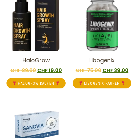
HaloGrow
Libogenix
CHF
29.00
CHF
19.00
CHF
75.00
CHF
39.00
HALOGROW KAUFEN
LIBOGENIX KAUFEN