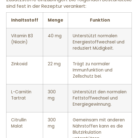
sind fest in der Rezeptur verankert:
Inhaltsstoff
Menge
Funktion
Vitamin B3
40 mg
Unterstützt normalen
(Niacin)
Energiestoffwechsel und
reduziert Müdigkeit.
Zinkoxid
22 mg
Trägt zu normaler
Immunfunktion und
Zellschutz bei.
L-Carnitin
300
Unterstützt den normalen
Tartrat
mg
Fettstoffwechsel und
Energiegewinnung.
Citrullin
300
Gemeinsam mit anderen
Malat
mg
Nährstoffen kann es die
Blutzirkulation