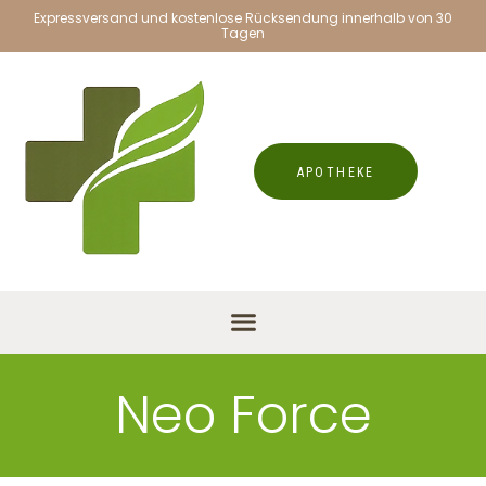
Expressversand und kostenlose Rücksendung innerhalb von 30
Tagen
APOTHEKE
Neo Force