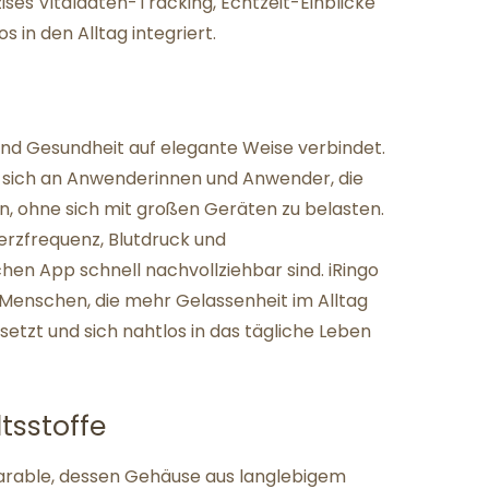
ses Vitaldaten-Tracking, Echtzeit-Einblicke
os in den Alltag integriert.
g und Gesundheit auf elegante Weise verbindet.
t sich an Anwenderinnen und Anwender, die
n, ohne sich mit großen Geräten zu belasten.
Herzfrequenz, Blutdruck und
ichen App schnell nachvollziehbar sind. iRingo
n Menschen, die mehr Gelassenheit im Alltag
etzt und sich nahtlos in das tägliche Leben
sstoffe
earable, dessen Gehäuse aus langlebigem