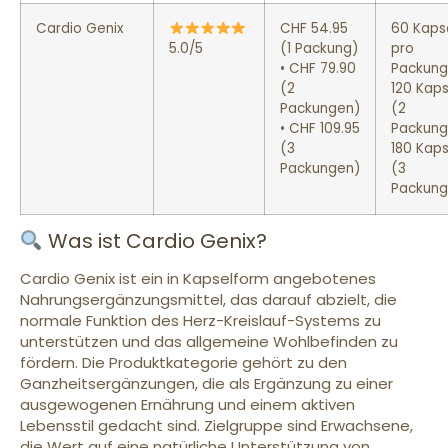
Cardio Genix
CHF 54.95
60 Kaps
5.0/5
(1 Packung)
pro
• CHF 79.90
Packung
(2
120 Kaps
Packungen)
(2
• CHF 109.95
Packung
(3
180 Kaps
Packungen)
(3
Packung
Was ist Cardio Genix?
Cardio Genix ist ein in Kapselform angebotenes
Nahrungsergänzungsmittel, das darauf abzielt, die
normale Funktion des Herz-Kreislauf-Systems zu
unterstützen und das allgemeine Wohlbefinden zu
fördern. Die Produktkategorie gehört zu den
Ganzheitsergänzungen, die als Ergänzung zu einer
ausgewogenen Ernährung und einem aktiven
Lebensstil gedacht sind. Zielgruppe sind Erwachsene,
die Wert auf eine natürliche Unterstützung von