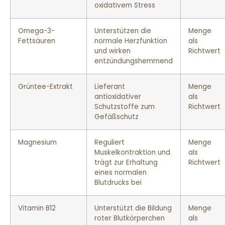
oxidativem Stress
Omega-3-
Unterstützen die
Menge
Fettsäuren
normale Herzfunktion
als
und wirken
Richtwert
entzündungshemmend
Grüntee-Extrakt
Lieferant
Menge
antioxidativer
als
Schutzstoffe zum
Richtwert
Gefäßschutz
Magnesium
Reguliert
Menge
Muskelkontraktion und
als
trägt zur Erhaltung
Richtwert
eines normalen
Blutdrucks bei
Vitamin B12
Unterstützt die Bildung
Menge
roter Blutkörperchen
als