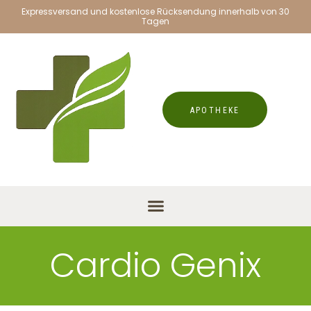
Expressversand und kostenlose Rücksendung innerhalb von 30
Tagen
APOTHEKE
Cardio Genix