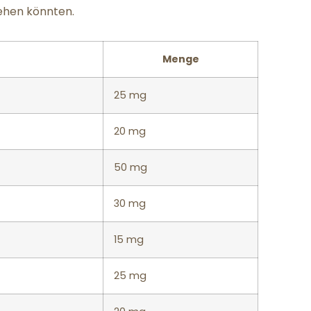
gehen könnten.
Menge
25 mg
20 mg
50 mg
30 mg
15 mg
25 mg