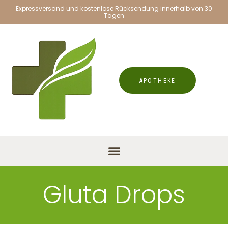
Expressversand und kostenlose Rücksendung innerhalb von 30
Tagen
APOTHEKE
Gluta Drops