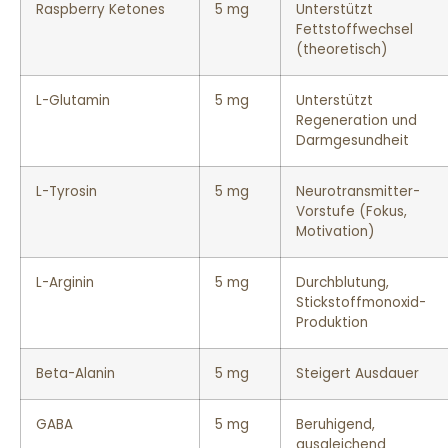
Raspberry Ketones
5 mg
Unterstützt
Fettstoffwechsel
(theoretisch)
L-Glutamin
5 mg
Unterstützt
Regeneration und
Darmgesundheit
L-Tyrosin
5 mg
Neurotransmitter-
Vorstufe (Fokus,
Motivation)
L-Arginin
5 mg
Durchblutung,
Stickstoffmonoxid-
Produktion
Beta-Alanin
5 mg
Steigert Ausdauer
GABA
5 mg
Beruhigend,
ausgleichend