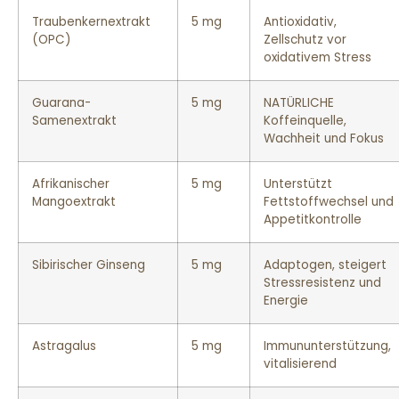
Traubenkernextrakt
5 mg
Antioxidativ,
(OPC)
Zellschutz vor
oxidativem Stress
Guarana-
5 mg
NATÜRLICHE
Samenextrakt
Koffeinquelle,
Wachheit und Fokus
Afrikanischer
5 mg
Unterstützt
Mangoextrakt
Fettstoffwechsel und
Appetitkontrolle
Sibirischer Ginseng
5 mg
Adaptogen, steigert
Stressresistenz und
Energie
Astragalus
5 mg
Immununterstützung,
vitalisierend