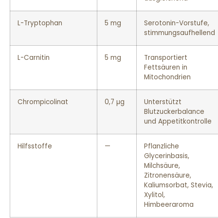
L-Tryptophan
5 mg
Serotonin-Vorstufe,
stimmungsaufhellend
L-Carnitin
5 mg
Transportiert
Fettsäuren in
Mitochondrien
Chrompicolinat
0,7 µg
Unterstützt
Blutzuckerbalance
und Appetitkontrolle
Hilfsstoffe
—
Pflanzliche
Glycerinbasis,
Milchsäure,
Zitronensäure,
Kaliumsorbat, Stevia,
Xylitol,
Himbeeraroma