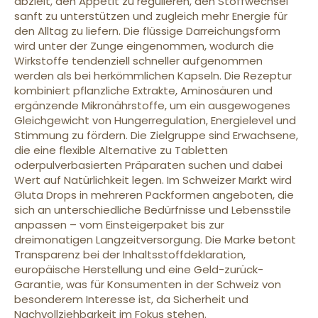
abzielt, den Appetit zu regulieren, den Stoffwechsel
sanft zu unterstützen und zugleich mehr Energie für
den Alltag zu liefern. Die flüssige Darreichungsform
wird unter der Zunge eingenommen, wodurch die
Wirkstoffe tendenziell schneller aufgenommen
werden als bei herkömmlichen Kapseln. Die Rezeptur
kombiniert pflanzliche Extrakte, Aminosäuren und
ergänzende Mikronährstoffe, um ein ausgewogenes
Gleichgewicht von Hungerregulation, Energielevel und
Stimmung zu fördern. Die Zielgruppe sind Erwachsene,
die eine flexible Alternative zu Tabletten
oderpulverbasierten Präparaten suchen und dabei
Wert auf Natürlichkeit legen. Im Schweizer Markt wird
Gluta Drops in mehreren Packformen angeboten, die
sich an unterschiedliche Bedürfnisse und Lebensstile
anpassen – vom Einsteigerpaket bis zur
dreimonatigen Langzeitversorgung. Die Marke betont
Transparenz bei der Inhaltsstoffdeklaration,
europäische Herstellung und eine Geld-zurück-
Garantie, was für Konsumenten in der Schweiz von
besonderem Interesse ist, da Sicherheit und
Nachvollziehbarkeit im Fokus stehen.