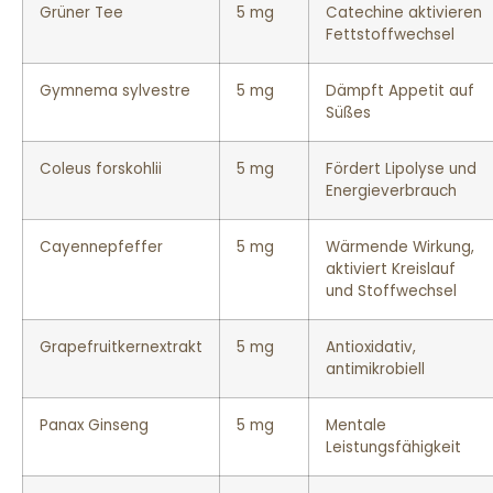
Grüner Tee
5 mg
Catechine aktivieren
Fettstoffwechsel
Gymnema sylvestre
5 mg
Dämpft Appetit auf
Süßes
Coleus forskohlii
5 mg
Fördert Lipolyse und
Energieverbrauch
Cayennepfeffer
5 mg
Wärmende Wirkung,
aktiviert Kreislauf
und Stoffwechsel
Grapefruitkernextrakt
5 mg
Antioxidativ,
antimikrobiell
Panax Ginseng
5 mg
Mentale
Leistungsfähigkeit