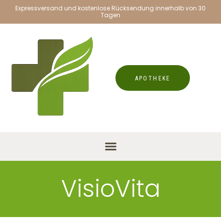
Expressversand und kostenlose Rücksendung innerhalb von 30
Tagen
APOTHEKE
VisioVita