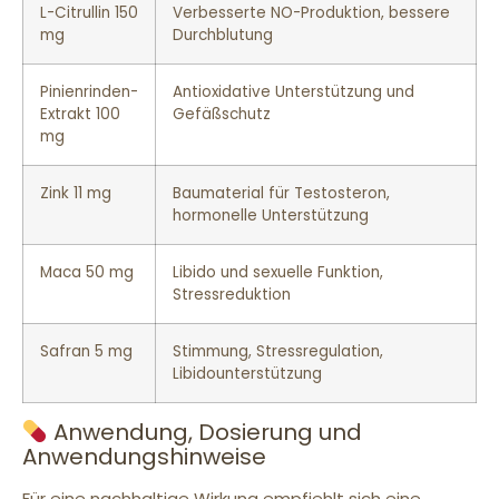
L-Citrullin 150
Verbesserte NO-Produktion, bessere
mg
Durchblutung
Pinienrinden-
Antioxidative Unterstützung und
Extrakt 100
Gefäßschutz
mg
Zink 11 mg
Baumaterial für Testosteron,
hormonelle Unterstützung
Maca 50 mg
Libido und sexuelle Funktion,
Stressreduktion
Safran 5 mg
Stimmung, Stressregulation,
Libidounterstützung
Anwendung, Dosierung und
Anwendungshinweise
Für eine nachhaltige Wirkung empfiehlt sich eine