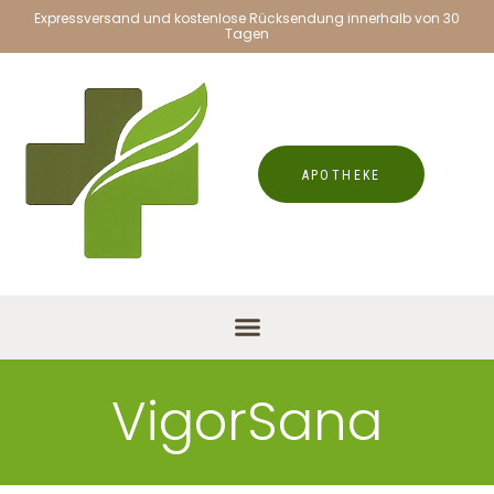
Expressversand und kostenlose Rücksendung innerhalb von 30
Tagen
APOTHEKE
VigorSana