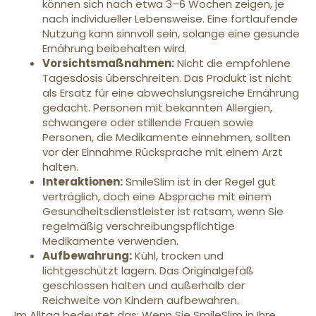
können sich nach etwa 3–6 Wochen zeigen, je
nach individueller Lebensweise. Eine fortlaufende
Nutzung kann sinnvoll sein, solange eine gesunde
Ernährung beibehalten wird.
Vorsichtsmaßnahmen:
Nicht die empfohlene
Tagesdosis überschreiten. Das Produkt ist nicht
als Ersatz für eine abwechslungsreiche Ernährung
gedacht. Personen mit bekannten Allergien,
schwangere oder stillende Frauen sowie
Personen, die Medikamente einnehmen, sollten
vor der Einnahme Rücksprache mit einem Arzt
halten.
Interaktionen:
SmileSlim ist in der Regel gut
verträglich, doch eine Absprache mit einem
Gesundheitsdienstleister ist ratsam, wenn Sie
regelmäßig verschreibungspflichtige
Medikamente verwenden.
Aufbewahrung:
Kühl, trocken und
lichtgeschützt lagern. Das Originalgefäß
geschlossen halten und außerhalb der
Reichweite von Kindern aufbewahren.
Im Alltag bedeutet das: Wenn Sie SmileSlim in Ihre