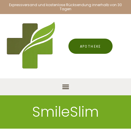
Expressversand und kostenlose Rücksendung innerhalb von 30
Tagen
APOTHEKE
SmileSlim