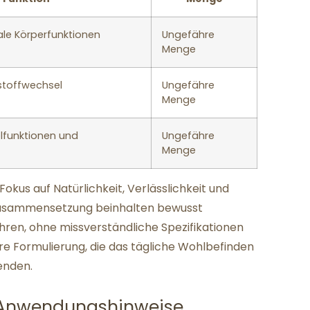
ale Körperfunktionen
Ungefähre
Menge
stoffwechsel
Ungefähre
Menge
elfunktionen und
Ungefähre
Menge
okus auf Natürlichkeit, Verlässlichkeit und
n Zusammensetzung beinhalten bewusst
ren, ohne missverständliche Spezifikationen
lare Formulierung, die das tägliche Wohlbefinden
enden.
Anwendungshinweise