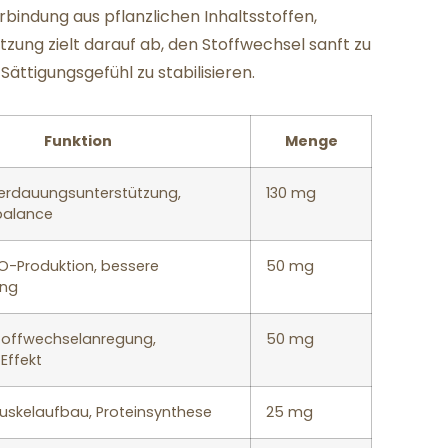
bindung aus pflanzlichen Inhaltsstoffen,
ung zielt darauf ab, den Stoffwechsel sanft zu
ättigungsgefühl zu stabilisieren.
Funktion
Menge
Verdauungsunterstützung,
130 mg
balance
NO-Produktion, bessere
50 mg
ung
Stoffwechselanregung,
50 mg
Effekt
Muskelaufbau, Proteinsynthese
25 mg