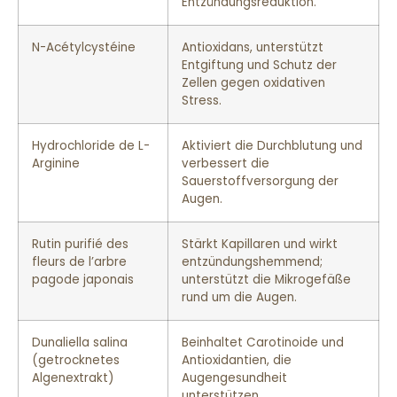
Entzündungsreduktion.
N-Acétylcystéine
Antioxidans, unterstützt
Entgiftung und Schutz der
Zellen gegen oxidativen
Stress.
Hydrochloride de L-
Aktiviert die Durchblutung und
Arginine
verbessert die
Sauerstoffversorgung der
Augen.
Rutin purifié des
Stärkt Kapillaren und wirkt
fleurs de l’arbre
entzündungshemmend;
pagode japonais
unterstützt die Mikrogefäße
rund um die Augen.
Dunaliella salina
Beinhaltet Carotinoide und
(getrocknetes
Antioxidantien, die
Algenextrakt)
Augengesundheit
unterstützen.