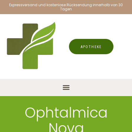
Expressversand und kostenlose Rücksendung innerhalb von 30
Tagen
APOTHEKE
Ophtalmica
Nova