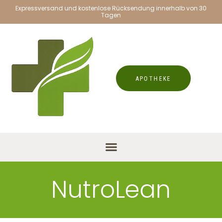
Expressversand und kostenlose Rücksendung innerhalb von 30
Tagen
APOTHEKE
NutroLean