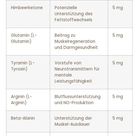
Himbeerketone
Potenzielle
5 mg
Unterstützung des
Fettstoffwechsels
Glutamin (L-
Beitrag zu
5 mg
Glutamin)
Muskelregeneration
und Darmgesundheit
Tyramin (L-
Vorstufe von
5 mg
Tyrosin)
Neurotransmittern für
mentale
Leistungsfähigkeit
Arginin (L-
Blutflussunterstützung
5 mg
Arginin)
und NO-Produktion
Beta-Alanin
Unterstützung der
5 mg
Muskel-Ausdauer