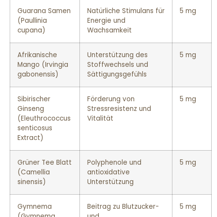
Guarana Samen
Natürliche Stimulans für
5 mg
(Paullinia
Energie und
cupana)
Wachsamkeit
Afrikanische
Unterstützung des
5 mg
Mango (Irvingia
Stoffwechsels und
gabonensis)
Sättigungsgefühls
Sibirischer
Förderung von
5 mg
Ginseng
Stressresistenz und
(Eleuthrococcus
Vitalität
senticosus
Extract)
Grüner Tee Blatt
Polyphenole und
5 mg
(Camellia
antioxidative
sinensis)
Unterstützung
Gymnema
Beitrag zu Blutzucker-
5 mg
(Gymnema
und