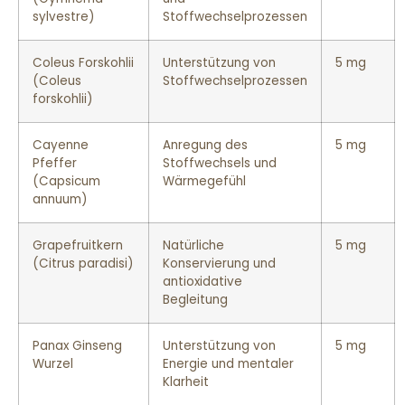
sylvestre)
Stoffwechselprozessen
Coleus Forskohlii
Unterstützung von
5 mg
(Coleus
Stoffwechselprozessen
forskohlii)
Cayenne
Anregung des
5 mg
Pfeffer
Stoffwechsels und
(Capsicum
Wärmegefühl
annuum)
Grapefruitkern
Natürliche
5 mg
(Citrus paradisi)
Konservierung und
antioxidative
Begleitung
Panax Ginseng
Unterstützung von
5 mg
Wurzel
Energie und mentaler
Klarheit