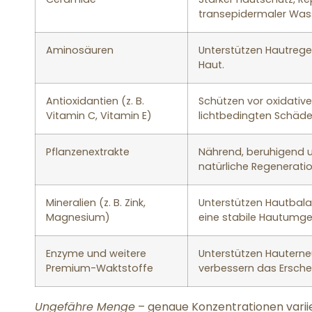
transepidermaler Wass
Aminosäuren
Unterstützen Hautrege
Haut.
Antioxidantien (z. B.
Schützen vor oxidative
Vitamin C, Vitamin E)
lichtbedingten Schäd
Pflanzenextrakte
Nährend, beruhigend
natürliche Regenerati
Mineralien (z. B. Zink,
Unterstützen Hautbala
Magnesium)
eine stabile Hautumg
Enzyme und weitere
Unterstützen Hautern
Premium-Waktstoffe
verbessern das Ersche
Ungefähre Menge
– genaue Konzentrationen variier