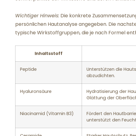
Wichtiger Hinweis:
Die konkrete Zusammensetzung w
persönlichen Hautanalyse angegeben. Die nachsteh
typische Wirkstoffgruppen, die je nach Formel ent
Inhaltsstoff
Peptide
Unterstützen die Hautst
abzudichten.
Hyaluronsäure
Hydratisierung der Hau
Glättung der Oberfläc
Niacinamid (Vitamin B3)
Fördert den Hautbarri
unterstützt den Feucht
Ceramide
Starker Hautschutz, Re