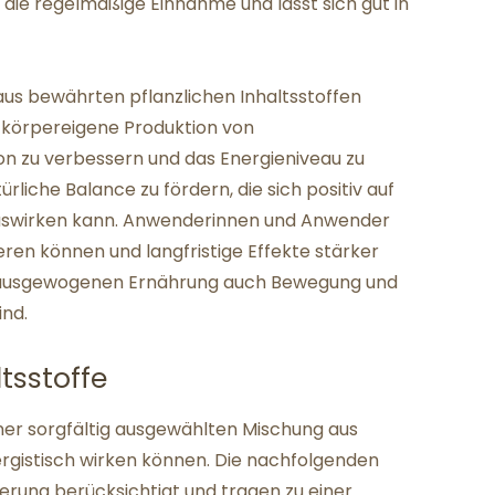
 die regelmäßige Einnahme und lässt sich gut in
aus bewährten pflanzlichen Inhaltsstoffen
 körpereigene Produktion von
tion zu verbessern und das Energieniveau zu
türliche Balance zu fördern, die sich positiv auf
it auswirken kann. Anwenderinnen und Anwender
ieren können und langfristige Effekte stärker
er ausgewogenen Ernährung auch Bewegung und
ind.
sstoffe
ner sorgfältig ausgewählten Mischung aus
nergistisch wirken können. Die nachfolgenden
ierung berücksichtigt und tragen zu einer