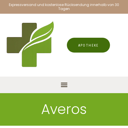
Expressversand und kostenlose Rücksendung innerhalb von 30
Tagen
APOTHEKE
Averos