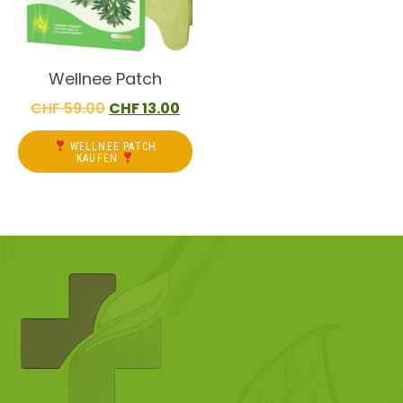
Wellnee Patch
CHF
59.00
CHF
13.00
WELLNEE PATCH
KAUFEN