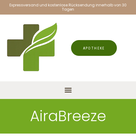
Expressversand und kostenlose Rücksendung innerhalb von 30
Tagen
APOTHEKE
AiraBreeze